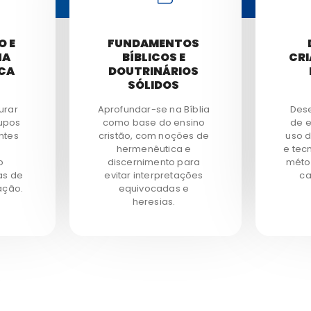
O E
FUNDAMENTOS
NA
BÍBLICOS E
CRI
ICA
DOUTRINÁRIOS
L
SÓLIDOS
urar
Aprofundar-se na Bíblia
Dese
rupos
como base do ensino
de e
ntes
cristão, com noções de
uso d
hermenêutica e
e tec
o
discernimento para
méto
as de
evitar interpretações
ca
ação.
equivocadas e
heresias.