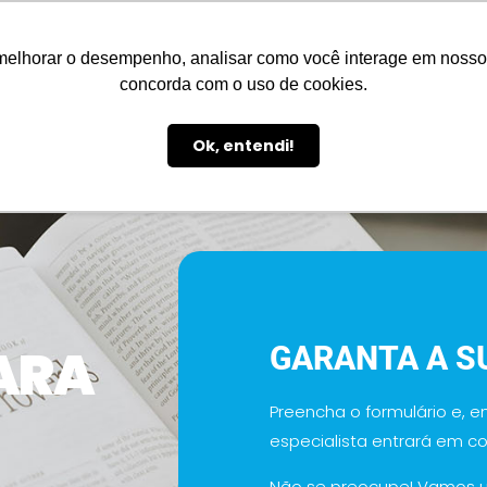
melhorar o desempenho, analisar como você interage em nosso sit
concorda com o uso de cookies.
Ok, entendi!
ARA
GARANTA A S
Preencha o formulário e, 
especialista entrará em c
Não se preocupe! Vamos u