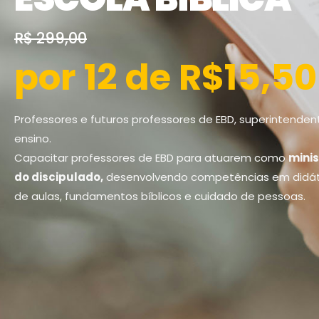
R$ 299,00
por 12 de R$15,50
Professores e futuros professores de EBD, superintendent
ensino.
Capacitar professores de EBD para atuarem como
minis
do discipulado,
desenvolvendo competências em didát
de aulas, fundamentos bíblicos e cuidado de pessoas.