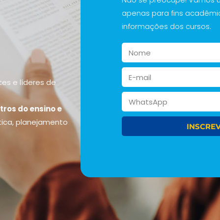
apenas para fins acadêmi
informações dos cursos.
es e líderes de
tros do ensino e
ica, planejamento
INSCREV