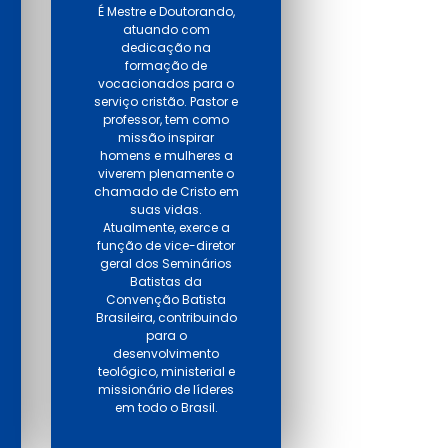
É Mestre e Doutorando,
atuando com
dedicação na
formação de
vocacionados para o
serviço cristão. Pastor e
professor, tem como
missão inspirar
homens e mulheres a
viverem plenamente o
chamado de Cristo em
suas vidas.
Atualmente, exerce a
função de vice-diretor
geral dos Seminários
Batistas da
Convenção Batista
Brasileira, contribuindo
para o
desenvolvimento
teológico, ministerial e
missionário de líderes
em todo o Brasil.