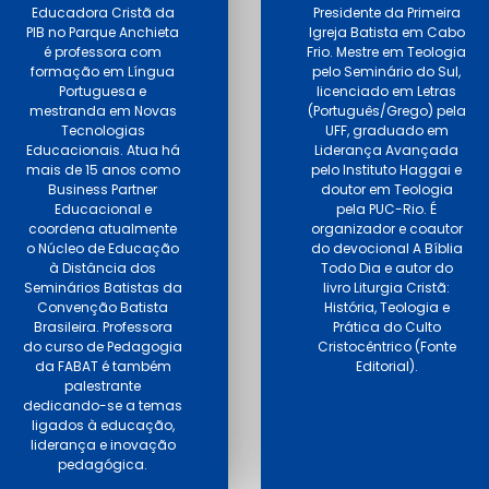
Educadora Cristã da
Presidente da Primeira
PIB no Parque Anchieta
Igreja Batista em Cabo
é professora com
Frio. Mestre em Teologia
formação em Língua
pelo Seminário do Sul,
Portuguesa e
licenciado em Letras
mestranda em Novas
(Português/Grego) pela
Tecnologias
UFF, graduado em
Educacionais. Atua há
Liderança Avançada
mais de 15 anos como
pelo Instituto Haggai e
Business Partner
doutor em Teologia
Educacional e
pela PUC-Rio. É
coordena atualmente
organizador e coautor
o Núcleo de Educação
do devocional A Bíblia
à Distância dos
Todo Dia e autor do
Seminários Batistas da
livro Liturgia Cristã:
Convenção Batista
História, Teologia e
Brasileira. Professora
Prática do Culto
do curso de Pedagogia
Cristocêntrico (Fonte
da FABAT é também
Editorial).
palestrante
dedicando-se a temas
ligados à educação,
liderança e inovação
pedagógica.