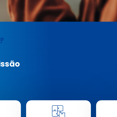
?
missão