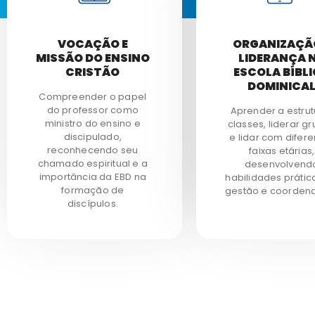
VOCAÇÃO E
ORGANIZAÇÃ
MISSÃO DO ENSINO
LIDERANÇA 
CRISTÃO
ESCOLA BÍBL
DOMINICA
Compreender o papel
do professor como
Aprender a estrut
ministro do ensino e
classes, liderar g
discipulado,
e lidar com difere
reconhecendo seu
faixas etárias,
chamado espiritual e a
desenvolvend
importância da EBD na
habilidades prátic
formação de
gestão e coorden
discípulos.