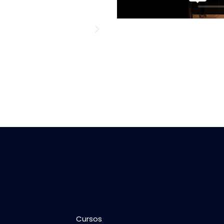
Wesley 
IB em Guarab
Cursos