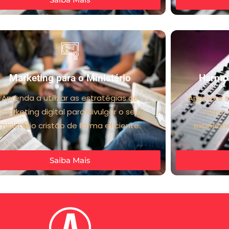
Marketing para o Ministério
Harmon
Aprenda a utilizar as estratégias de
Aprimore 
marketing digital para divulgar o seu
nosso
ministério cristão de forma eficiente.
experiên
Saiba Mais