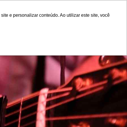
ações
Bolsas
Editais
Ouvidoria
Contato
e e personalizar conteúdo. Ao utilizar este site, você
CURSOS
PUBLICAÇÕES
ÁREA DO ALUNO