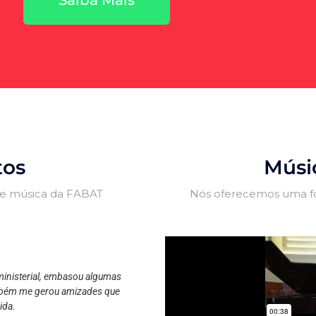
Saiba Mais
tos
Músi
de música da FABAT
Nós oferecemos uma for
om a participação dos nossos
ministerial, embasou algumas
Uma casa de vocacionados, sempre
mbém me gerou amizades que
alunos. Eu sou grato a Deus por fa
ida.
por essa casa de vocaci