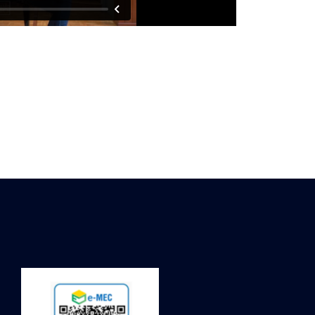
de Figueiredo
u ilha do governador