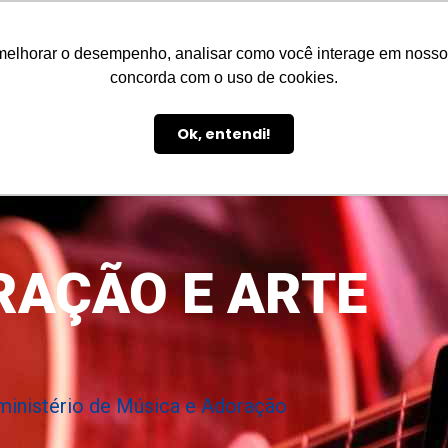
Aluno
Professor
Institucional
Infraestrutura
Public
melhorar o desempenho, analisar como você interage em nosso sit
INSTITUCIONAL
concorda com o uso de cookies.
Ok, entendi!
RAÇÃO E ARTE
ministério de Música e Adoração