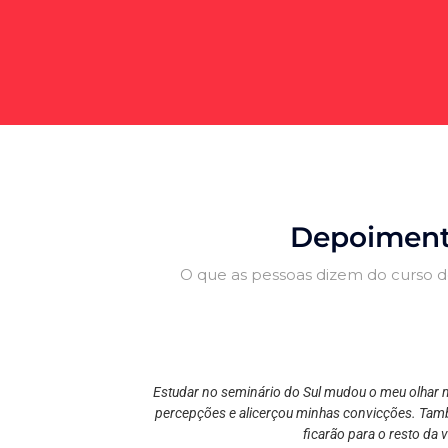
Depoimen
O que as pessoas dizem do curso 
Desfrute das produções musicais realizadas c
alunos.
volvimento seus
Estudar no seminário do Sul mudou o meu olhar 
 ser um formado
percepções e alicerçou minhas convicções. Ta
 Sul!
ficarão para o resto da v