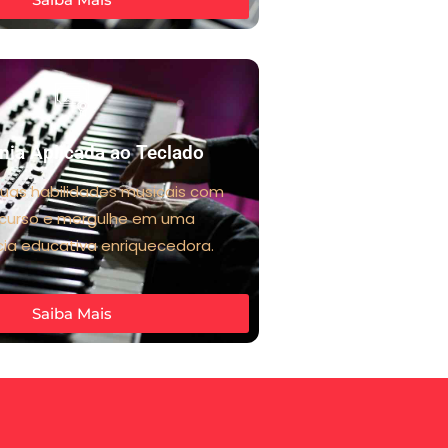
ia Aplicada ao Teclado
suas habilidades musicais com
 curso e mergulhe em uma
cia educativa enriquecedora.
Saiba Mais