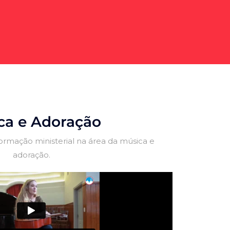
ca e Adoração
mação ministerial na área da música e
adoração.
 disponível para dar desenvolvimento seus
zer parte desta instituição, ser um formado
onados. Eu sou Seminário do Sul!