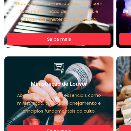
Graduação reconhecida pelo MEC, com
Em
foco na formação de professores e
u
gestão do ministério de adoração.
Saiba mais
Ministração de Louvor
Abordaremos temas essenciais como
Em
ministração, teologia, planejamento e
cu
princípios fundamentais do culto.
Saiba mais