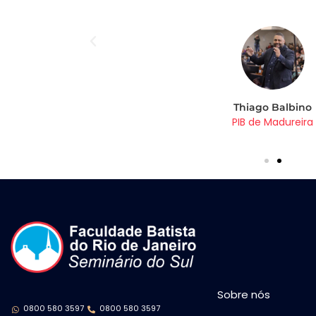
Thiago Balbino
PIB de Madureira
Sobre nós
0800 580 3597
0800 580 3597