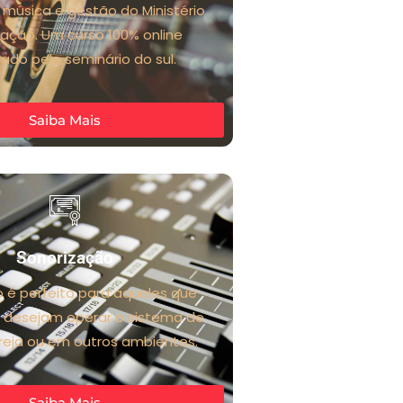
 música e gestão do Ministério
ação. Um curso 100% online
cado pelo seminário do sul.
Saiba Mais
Sonorização
o é perfeito para aqueles que
 desejam operar o sistema de
reja ou em outros ambientes.
Saiba Mais