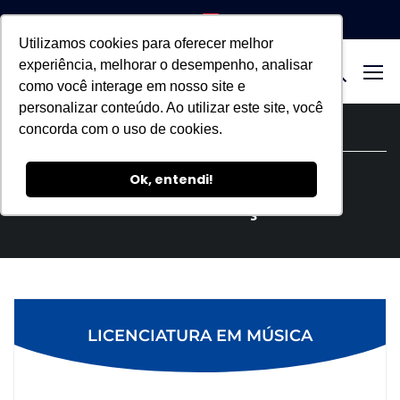
Utilizamos cookies para oferecer melhor
experiência, melhorar o desempenho, analisar
como você interage em nosso site e
personalizar conteúdo. Ao utilizar este site, você
Início
»
Níveis de associação
concorda com o uso de cookies.
Ok, entendi!
Níveis de associação
LICENCIATURA EM MÚSICA